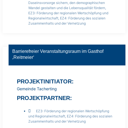
Daseinsvorsorge sichern, den demographischen
Wandel gestalten und die Lebensqualität fördern
,
EZ3: Förderung der regionalen Wertschöpfung und
Regionalwirtschaft
,
EZ4: Förderung des sozialen
Zusammenhalts und der Vernetzung
Barrierefreier Veranstaltungsraum im Gasthof
‚Reitmeier‘
PROJEKTINITIATOR:
Gemeinde Tacherting
PROJEKTPARTNER:
EZ3: Förderung der regionalen Wertschöpfung
und Regionalwirtschaft
,
EZ4: Förderung des sozialen
Zusammenhalts und der Vernetzung