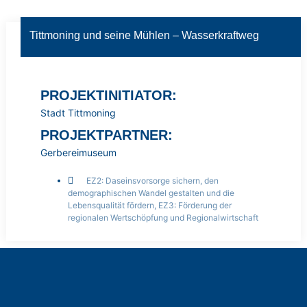
Tittmoning und seine Mühlen – Wasserkraftweg
PROJEKTINITIATOR:
Stadt Tittmoning
PROJEKTPARTNER:
Gerbereimuseum
EZ2: Daseinsvorsorge sichern, den
demographischen Wandel gestalten und die
Lebensqualität fördern
,
EZ3: Förderung der
regionalen Wertschöpfung und Regionalwirtschaft