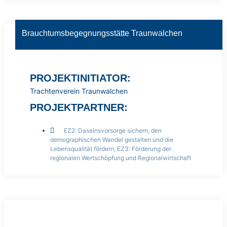
Brauchtumsbegegnungsstätte Traunwalchen
PROJEKTINITIATOR:
Trachtenverein Traunwalchen
PROJEKTPARTNER:
EZ2: Daseinsvorsorge sichern, den
demographischen Wandel gestalten und die
Lebensqualität fördern
,
EZ3: Förderung der
regionalen Wertschöpfung und Regionalwirtschaft