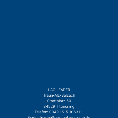
LAG LEADER
Traun-Alz-Salzach
Stadtplatz 60
84529 Tittmoning
Telefon: 0049 1515 1063111
E-Mail: leader@traun-alz-salzach.de