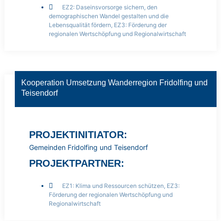
EZ2: Daseinsvorsorge sichern, den
demographischen Wandel gestalten und die
Lebensqualität fördern
,
EZ3: Förderung der
regionalen Wertschöpfung und Regionalwirtschaft
Kooperation Umsetzung Wanderregion Fridolfing und
Teisendorf
PROJEKTINITIATOR:
Gemeinden Fridolfing und Teisendorf
PROJEKTPARTNER:
EZ1: Klima und Ressourcen schützen
,
EZ3:
Förderung der regionalen Wertschöpfung und
Regionalwirtschaft