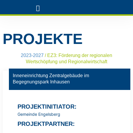
LAG TRAUN-ALZ-SALZACH
PROJEKTE
2023-2027
/
EZ3: Förderung der regionalen
Wertschöpfung und Regionalwirtschaft
Inneneinrichtung Zentralgebäude im
Begegnungspark Inhausen
PROJEKTINITIATOR:
Gemeinde Engelsberg
PROJEKTPARTNER: