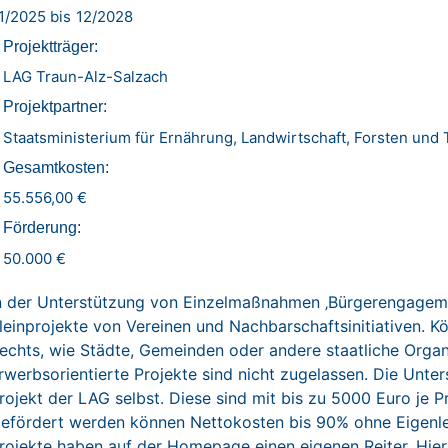
1/2025 bis
12/2028
Projektträger:
LAG Traun-Alz-Salzach
Projektpartner:
Staatsministerium für Ernährung, Landwirtschaft, Forsten und
Gesamtkosten:
55.556,00 €
Förderung:
50.000 €
n der Unterstützung von Einzelmaßnahmen ‚Bürgerengageme
leinprojekte von Vereinen und Nachbarschaftsinitiativen. K
echts, wie Städte, Gemeinden oder andere staatliche Orga
rwerbsorientierte Projekte sind nicht zugelassen. Die Unter
rojekt der LAG selbst. Diese sind mit bis zu 5000 Euro je Pr
efördert werden können Nettokosten bis 90% ohne Eigenle
rojekte haben auf der Homepage einen eigenen Reiter. Hier