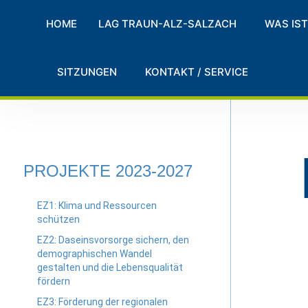
HOME
LAG TRAUN-ALZ-SALZACH
WAS IST
SITZUNGEN
KONTAKT / SERVICE
PROJEKTE 2023-2027
EZ1: Klima und Ressourcen
schützen
EZ2: Daseinsvorsorge sichern, den
demographischen Wandel
gestalten und die Lebensqualität
fördern
EZ3: Förderung der regionalen