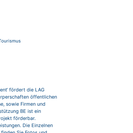
 Tourismus
nt‘ fördert die LAG
örperschaften öffentlichen
ne, sowie Firmen und
stützung BE ist ein
ojekt förderbar.
istungen. Die Einzelnen
 finden Sie Fotos und